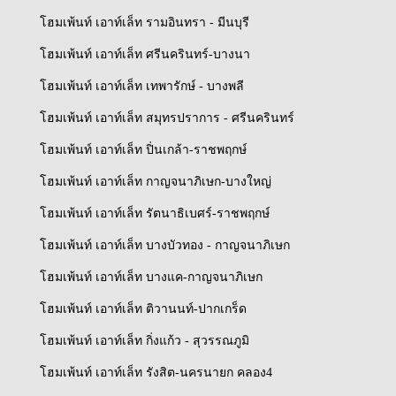
โฮมเพ้นท์ เอาท์เล็ท รามอินทรา - มีนบุรี
โฮมเพ้นท์ เอาท์เล็ท ศรีนครินทร์-บางนา
โฮมเพ้นท์ เอาท์เล็ท เทพารักษ์ - บางพลี
โฮมเพ้นท์ เอาท์เล็ท สมุทรปราการ - ศรีนครินทร์
โฮมเพ้นท์ เอาท์เล็ท ปิ่นเกล้า-ราชพฤกษ์
โฮมเพ้นท์ เอาท์เล็ท กาญจนาภิเษก-บางใหญ่
โฮมเพ้นท์ เอาท์เล็ท รัตนาธิเบศร์-ราชพฤกษ์
โฮมเพ้นท์ เอาท์เล็ท บางบัวทอง - กาญจนาภิเษก
โฮมเพ้นท์ เอาท์เล็ท บางแค-กาญจนาภิเษก
โฮมเพ้นท์ เอาท์เล็ท ติวานนท์-ปากเกร็ด
โฮมเพ้นท์ เอาท์เล็ท กิ่งแก้ว - สุวรรณภูมิ
โฮมเพ้นท์ เอาท์เล็ท รังสิต-นครนายก คลอง4