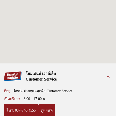
โฮมเพ้นท์ เอาท์เล็ท
Customer Service
ที่อยู่ :
ติดต่อ ฝ่ายดูแลลูกค้า Customer Service
เปิดบริการ :
8:00 - 17:00 น.
โทร. 087-746-4555
ดูแผนที่