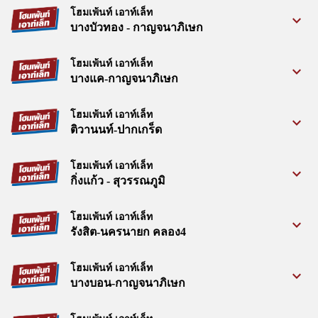
โฮมเพ้นท์ เอาท์เล็ท
บางบัวทอง - กาญจนาภิเษก
โฮมเพ้นท์ เอาท์เล็ท
บางแค-กาญจนาภิเษก
โฮมเพ้นท์ เอาท์เล็ท
ติวานนท์-ปากเกร็ด
โฮมเพ้นท์ เอาท์เล็ท
กิ่งแก้ว - สุวรรณภูมิ
โฮมเพ้นท์ เอาท์เล็ท
รังสิต-นครนายก คลอง4
โฮมเพ้นท์ เอาท์เล็ท
บางบอน-กาญจนาภิเษก