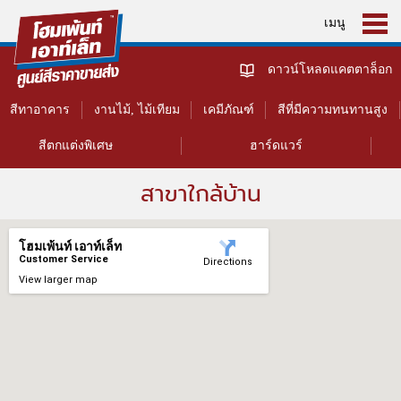
เมนู
ดาวน์โหลดแคตตาล็อก
สีทาอาคาร
งานไม้, ไม้เทียม
เคมีภัณฑ์
สีที่มีความทนทานสูง
สีตกแต่งพิเศษ
ฮาร์ดแวร์
สาขาใกล้บ้าน
โฮมเพ้นท์ เอาท์เล็ท
Customer Service
Directions
View larger map