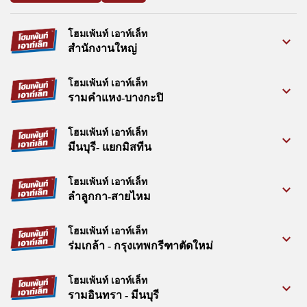
โฮมเพ้นท์ เอาท์เล็ท
สำนักงานใหญ่
โฮมเพ้นท์ เอาท์เล็ท
รามคำแหง-บางกะปิ
โฮมเพ้นท์ เอาท์เล็ท
มีนบุรี- แยกมิสทีน
โฮมเพ้นท์ เอาท์เล็ท
ลำลูกกา-สายไหม
โฮมเพ้นท์ เอาท์เล็ท
ร่มเกล้า - กรุงเทพกรีฑาตัดใหม่
โฮมเพ้นท์ เอาท์เล็ท
รามอินทรา - มีนบุรี