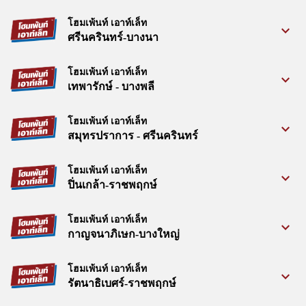
โฮมเพ้นท์ เอาท์เล็ท
ศรีนครินทร์-บางนา
โฮมเพ้นท์ เอาท์เล็ท
เทพารักษ์ - บางพลี
โฮมเพ้นท์ เอาท์เล็ท
สมุทรปราการ - ศรีนครินทร์
โฮมเพ้นท์ เอาท์เล็ท
ปิ่นเกล้า-ราชพฤกษ์
โฮมเพ้นท์ เอาท์เล็ท
กาญจนาภิเษก-บางใหญ่
โฮมเพ้นท์ เอาท์เล็ท
รัตนาธิเบศร์-ราชพฤกษ์