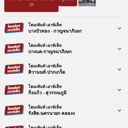
33
โฮมเพ้นท์ เอาท์เล็ท
บางบัวทอง - กาญจนาภิเษก
โฮมเพ้นท์ เอาท์เล็ท
บางแค-กาญจนาภิเษก
โฮมเพ้นท์ เอาท์เล็ท
ติวานนท์-ปากเกร็ด
โฮมเพ้นท์ เอาท์เล็ท
กิ่งแก้ว - สุวรรณภูมิ
โฮมเพ้นท์ เอาท์เล็ท
รังสิต-นครนายก คลอง4
โฮมเพ้นท์ เอาท์เล็ท