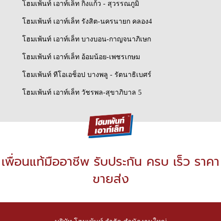
โฮมเพ้นท์ เอาท์เล็ท กิ่งแก้ว - สุวรรณภูมิ
โฮมเพ้นท์ เอาท์เล็ท รังสิต-นครนายก คลอง4
โฮมเพ้นท์ เอาท์เล็ท บางบอน-กาญจนาภิเษก
โฮมเพ้นท์ เอาท์เล็ท อ้อมน้อย-เพชรเกษม
โฮมเพ้นท์ ทีโอเอช็อป บางพลู - รัตนาธิเบศร์
โฮมเพ้นท์ เอาท์เล็ท วัชรพล-สุขาภิบาล 5
เพื่อนแท้มืออาชีพ รับประกัน ครบ เร็ว ราคา
ขายส่ง