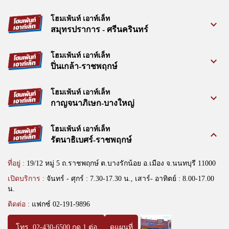
โฮมเพ้นท์ เอาท์เล็ท
สมุทรปราการ - ศรีนครินทร์
โฮมเพ้นท์ เอาท์เล็ท
ปิ่นเกล้า-ราชพฤกษ์
โฮมเพ้นท์ เอาท์เล็ท
กาญจนาภิเษก-บางใหญ่
โฮมเพ้นท์ เอาท์เล็ท
รัตนาธิเบศร์-ราชพฤกษ์
ที่อยู่ :
19/12 หมู่ 5 ถ.ราชพฤกษ์ ต.บางรักน้อย อ.เมือง จ.นนทบุรี 11000
เปิดบริการ :
จันทร์ - ศุกร์ : 7.30-17.30 น., เสาร์- อาทิตย์ : 8.00-17.00
น.
ติดต่อ :
แฟกซ์ 02-191-9896
โทร. 02-430-6500 กด 1 ต่อ
ดูแผนที่