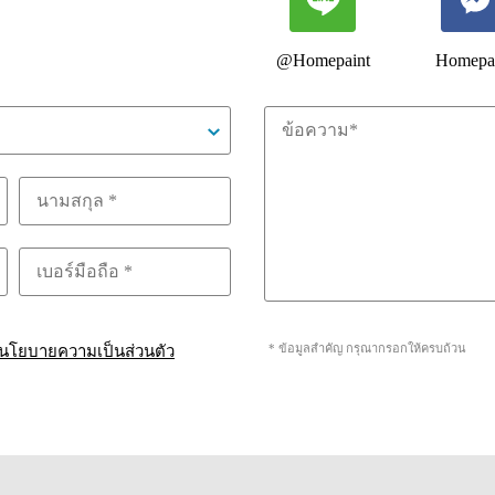
@Homepaint
Homepa
* ข้อมูลสำคัญ กรุณากรอกให้ครบถ้วน
นโยบายความเป็นส่วนตัว