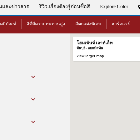
่นและข่าวสาร
รีวิว-เรื่องต้องรู้ก่อนซื้อสี
Explore Color
เคมีภัณฑ์
สีที่มีความทนทานสูง
สีตกแต่งพิเศษ
ฮาร์ดแวร์
โฮมเพ้นท์ เอาท์เล็ท
มีนบุรี- แยกมิสทีน
View larger map