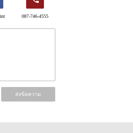
int
087-746-4555