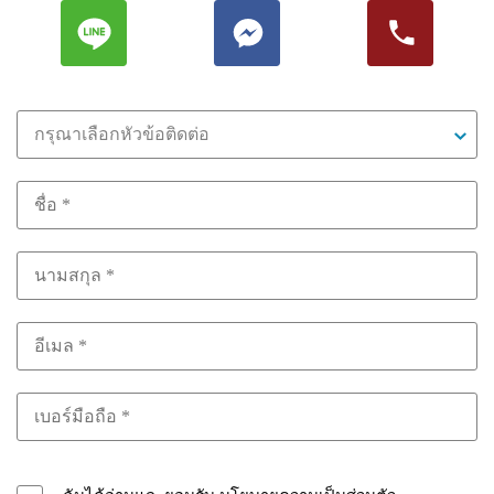
กรุณาเลือกหัวข้อติดต่อ