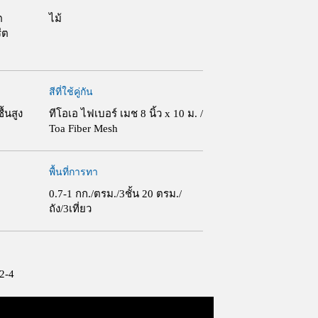
ต
ไม้
ีต
สีที่ใช้คู่กัน
ื้นสูง
ทีโอเอ ไฟเบอร์ เมช 8 นิ้ว x 10 ม. /
Toa Fiber Mesh
พื้นที่การทา
0.7-1 กก./ตรม./3ชั้น 20 ตรม./
ถัง/3เที่ยว
 2-4