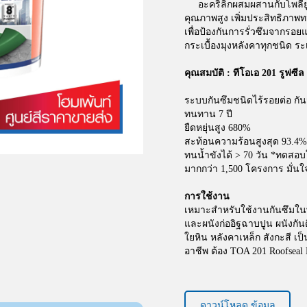
อะคริลิกผสมผสานกับโพลียูร
คุณภาพสูง เพิ่มประสิทธิภาพท
เพื่อป้องกันการรั่วซึมจากรอ
กระเบื้องมุงหลังคาทุกชนิด ร
คุณสมบัติ : ทีโอเอ 201 รูฟซีล 
ระบบกันซึมชนิดไร้รอยต่อ กัน
ทนทาน 7 ปี​
ยืดหยุ่นสูง 680%
สะท้อนความร้อนสูงสุด 93.4%
ทนน้ำขังได้ > 70 วัน *ทดสอบ
มากกว่า 1,500 โครงการ มั่นใ
การใช้งาน​
เหมาะสำหรับใช้งานกันซึมในพ
และผนังก่ออิฐฉาบปูน ผนังกั
ใยหิน หลังคาเหล็ก สังกะสี เป็น
อาชีพ ต้อง TOA 201 Roofsea
ดาวน์โหลด ข้อมูล