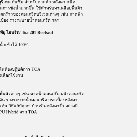
ีเทน กันซึม สำหรับดาดฟ้า หลังคา ชนิด
นการขังน้ำมากขึ้น ใช้สำหรับทาเคลือบพื้นผิว
ยแตกร้าวของคอนกรีตบริเวณต่างๆ เช่น ดาดฟ้า
ะเบียง รางระบายน้ำคอนกรีต ฯลฯ​
พียู ไฮบริด​/ Toa 201 Roofseal
น้ำเข้าได้ 100%
ในห้องปฏิบัติการ TOA
จเลือกใช้งาน
ื้นผิวต่างๆ เช่น ดาดฟ้าคอนกรีต ผนังคอนกรีต
นดิน รางระบายน้ำคอนกรีต กระเบื้องหลังคา
ต้น วิธีแก้ปัญหา บ้านรั่ว-หลังคารั่ว อย่างมื
l PU Hybrid จาก TOA